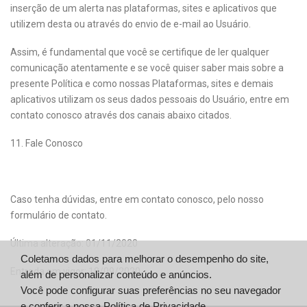
inserção de um alerta nas plataformas, sites e aplicativos que
utilizem desta ou através do envio de e-mail ao Usuário.
Assim, é fundamental que você se certifique de ler qualquer
comunicação atentamente e se você quiser saber mais sobre a
presente Política e como nossas Plataformas, sites e demais
aplicativos utilizam os seus dados pessoais do Usuário, entre em
contato conosco através dos canais abaixo citados.
11. Fale Conosco
Caso tenha dúvidas, entre em contato conosco, pelo nosso
formulário de contato.
Última alteração: 01/11/2020
Coletamos dados para melhorar o desempenho do site,
Entrada em vigor: 18/09/2020
além de personalizar conteúdo e anúncios.
Você pode configurar suas preferências no seu navegador
e conferir a nossa
Política de Privacidade.